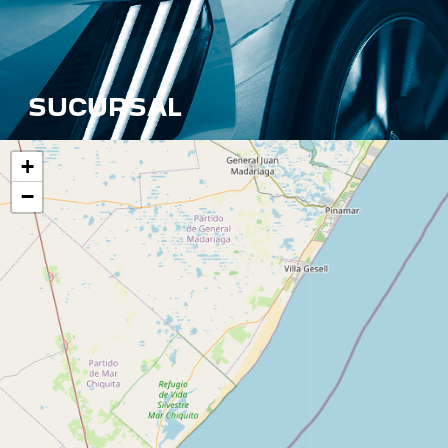
SUCURSAL
+
−